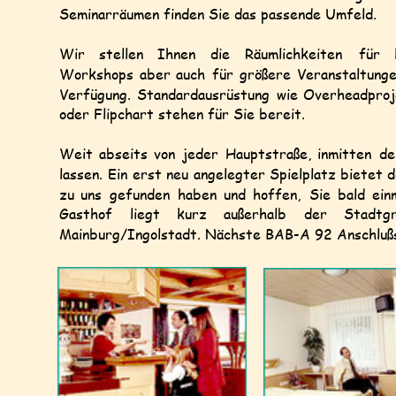
Seminarräumen finden Sie das passende Umfeld.
Wir
stellen
Ihnen
die
Räumlichkeiten
für
Workshops
aber
auch
für
größere
Veranstaltung
Verfügung.
Standardausrüstung
wie
Overheadproj
oder Flipchart stehen für Sie bereit.
Weit
abseits
von
jeder
Hauptstraße,
inmitten
de
lassen.
Ein
erst
neu
angelegter
Spielplatz
bietet
d
zu
uns
gefunden
haben
und
hoffen,
Sie
bald
ein
Gasthof
liegt
kurz
außerhalb
der
Stadtg
Mainburg/Ingolstadt. Nächste BAB-A 92 Anschlußs