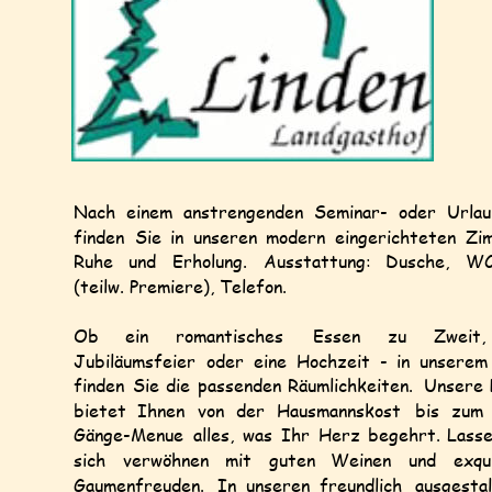
Nach
einem
anstrengenden
Seminar-
oder
Urlau
finden
Sie
in
unseren
modern
eingerichteten
Zi
Ruhe
und
Erholung.
Ausstattung:
Dusche,
WC
(teilw. Premiere), Telefon.
Ob
ein
romantisches
Essen
zu
Zweit,
Jubiläumsfeier
oder
eine
Hochzeit
-
in
unserem
finden
Sie
die
passenden
Räumlichkeiten.
Unsere
bietet
Ihnen
von
der
Hausmannskost
bis
zum
Gänge-Menue
alles,
was
Ihr
Herz
begehrt.
Lass
sich
verwöhnen
mit
guten
Weinen
und
exqu
Gaumenfreuden.
In
unseren
freundlich
ausgesta