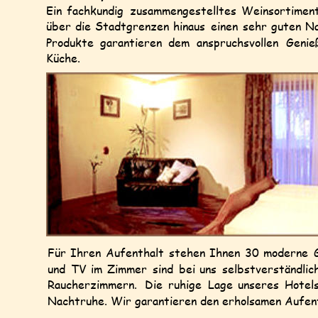
Ein
fachkundig
zusammengestelltes
Weinsortimen
über
die
Stadtgrenzen
hinaus
einen
sehr
guten
N
Produkte
garantieren
dem
anspruchsvollen
Genie
Küche.
Für
Ihren
Aufenthalt
stehen
Ihnen
30
moderne
und
TV
im
Zimmer
sind
bei
uns
selbstverständlich
Raucherzimmern.
Die
ruhige
Lage
unseres
Hotel
Nachtruhe. Wir garantieren den erholsamen Aufent