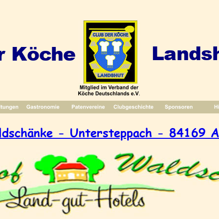
Landsh
r Köche
ldschänke - Untersteppach - 84169 A