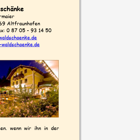
schänke
rmaier
69 Altfraunhofen
ax: 0 87 05 - 93 14 50
waldschaenke.de
-waldschaenke.de
en.
wenn
wir
ihn
in
der 