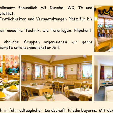
allesamt
freundlich
mit
Dusche,
WC,
TV
und 
tattet.
Festlichkeiten
und
Veranstaltungen
Platz
für
bis 
wir
moderne
Technik,
wie
Tonanlagen,
Flipchart, 
ähnliche
Gruppen
organisieren
wir
gerne 
kämpfe unterschiedlichster Art.
ch
in
fahrradtauglicher
Landschaft
Niederbayerns.
Mit
de