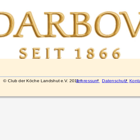
© Club der Köche Landshut e.V. 2011 * 
Impressum 
* 
Datenschutz 
* 
Kont